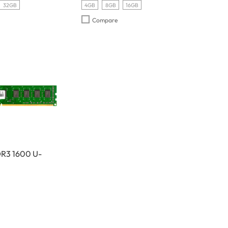
32GB
4GB
8GB
16GB
Compare
 1600 U-