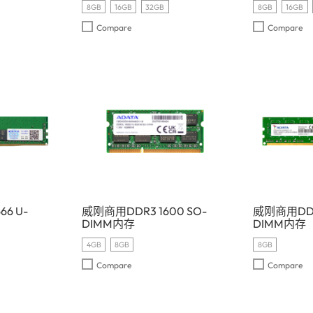
8GB
16GB
32GB
8GB
16GB
Compare
Compare
6 U-
威刚商用DDR3 1600 SO-
威刚商用DDR3
DIMM内存
DIMM内存
4GB
8GB
8GB
Compare
Compare