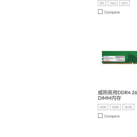
8G
16G
32G
Compare
威刚商用DDR4 266
DIMM内存
4GB
8GB
16GB
Compare